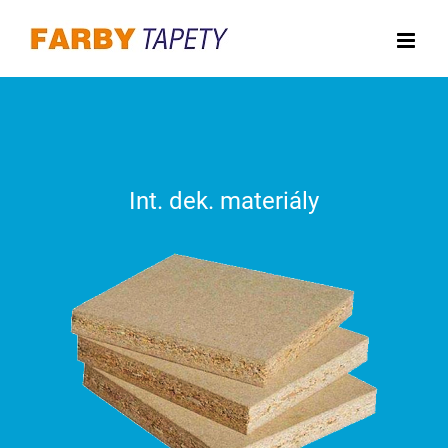
Skip
to
content
Int. dek. materiály