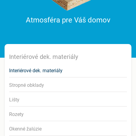
Atmosféra pre Váš domov
Interiérové dek. materiály
Interiérové dek. materiály
Stropné obklady
Lišty
Rozety
Okenné žalúzie