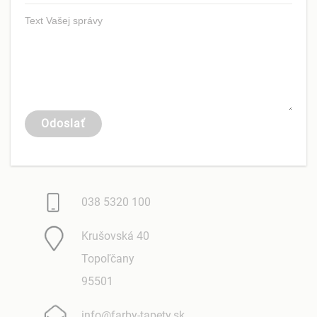
038 5320 100
Krušovská 40
Topoľčany
95501
info@farby-tapety.sk